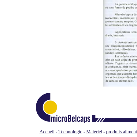
Accueil
-
Technologie
-
Matériel
-
produits aliment