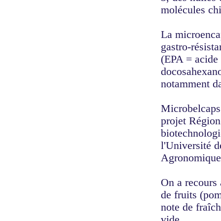
molécules ch
La microencap
gastro-résist
(EPA = acide
docosahexanoï
notamment dan
Microbelcaps
projet Région
biotechnologi
l'Université 
Agronomique
On a recours 
de fruits (po
note de fraîc
vide.