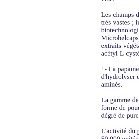
Les champs d'
très vastes ; 
biotechnologi
Microbelcaps,
extraits végé
acétyl-L-cyst
1- La papaïne
d'hydrolyser 
aminés.
La gamme des
forme de poud
dégré de puret
L'activité du 
50.000 unités