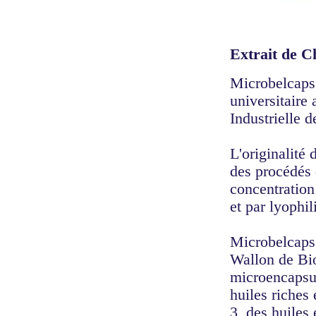
Extrait de C
Microbelcaps 
universitaire
Industrielle d
L'originalité
des procédés d
concentration 
et par lyophi
Microbelcaps 
Wallon de Bio
microencapsul
huiles riches
3, des huiles